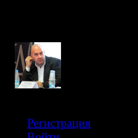
больше и больше плев
(с) Тибор Фишер, "Иди
Кабинет
Регистрация
Войти