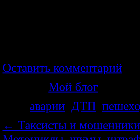
Посмотрите внимательно
том, что если бы пеш
транспортное средство, 
пропустить автомобиль.
Оставить комментарий
Рубрика
Мой блог
Теги
аварии
,
ДТП
,
пешех
←
Таксисты и мошенники
Мотоциклы, шумы, штр