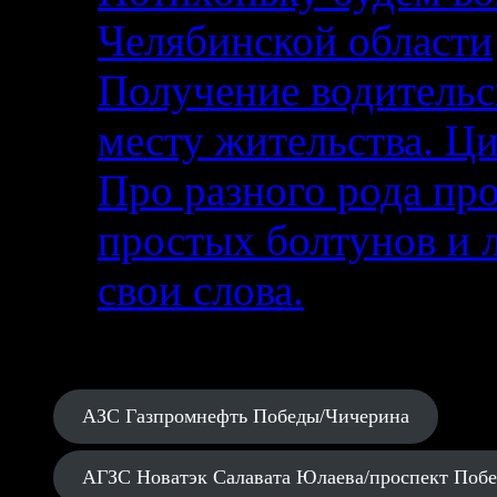
Челябинской области
Получение водительс
месту жительства. Ци
Про разного рода п
простых болтунов и 
свои слова.
АЗС Газпромнефть Победы/Чичерина
АГЗС Новатэк Салавата Юлаева/проспект Поб