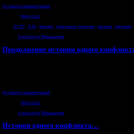
Оставить комментарий
Рубрика
Мой блог
Теги
АГЗС
,
АЗС
,
бензин
,
дизельное топливо
,
пропан
,
топливо
,
Автор:
Александр Макарычев
|
06.09.2024 · 21:25
Продолжение истории одного конфликт
Оставить комментарий
Рубрика
Мой блог
Автор:
Александр Макарычев
|
18.08.2024 · 19:42
История одного конфликта…