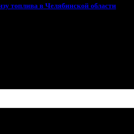
изу топлива в Челябинской области
ет назад я начал небольшой, но анализ рынка автомобильного т
нске. Тогда я несколько месяцев в ручном режиме собирал сто
сь, что появились более крупные и централизованные публичные 