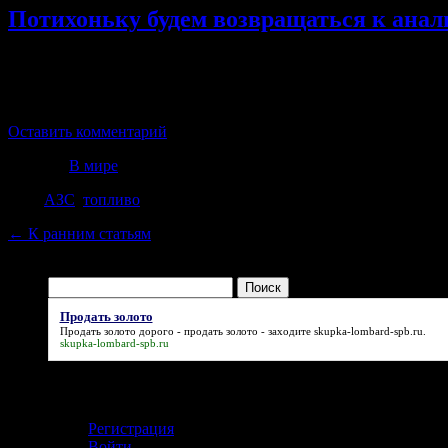
Потихоньку будем возвращаться к анал
Кто следил за нашим скромным сайтом, тот видел, что много л
топлива на АЗС и топливных маркетплейсах в городе Челяби
Потом я несколько забросил эту тему, т.к. мне тогда показало
Оставить комментарий
Рубрика
В мире
Теги
АЗС
,
топливо
←
К ранним статьям
Найти:
Продать золото
Продать золото дорого -
продать золото
- заходите skupka-lombard-spb.ru.
skupka-lombard-spb.ru
Кабинет
Регистрация
Войти