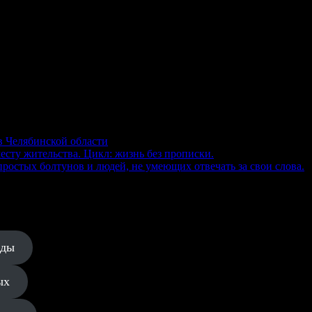
в Челябинской области
есту жительства. Цикл: жизнь без прописки.
ростых болтунов и людей, не умеющих отвечать за свои слова.
еды
ых