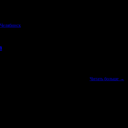
Челябинск
а
Заявление
в продолжении истории одного конфликта
Читать больше
→