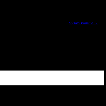
оплива в Челябинске. Моей задачей было «сохранить» стоимость
имость топлива на АЗС и вел небольшой аналитический блог.
площадки, которые занялись тем же самым.
Читать больше
→