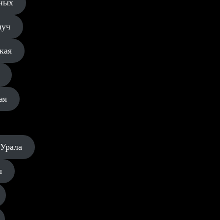
ных
луч
кая
ая
 Урала
ы