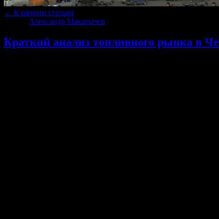
←
К ранним статьям
Автор:
Александр Макарычев
|
14.03.2023 · 11:39
Краткий анализ топливного рынка в Ч
Итак у нас на 14 марта получается следующая картина.
Средняя стоимость топлива по городу Челябинску
Топливо
Цена
АИ 100
АИ 98
АИ 95 улучшенный
АИ 95
АИ 92 улучшенный
Аи 92
Дизельное топливо
ГАЗ ПРОПАН
Средняя цена действительна на дату 14 марта 2023 года