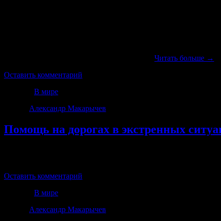
По возникшей ситуации я хотел бы пояснить следующее.
16 августа, примерно в 11 часов дня, я приехал по адресу г
всех необходимых операций нам необходимо было около 20 ми
Когда погрузо-разгрузочные работы подходили к концу к нам
потребовала, чтобы мы немедленно уехали.
Читать больше
→
Оставить комментарий
Рубрика
В мире
Автор:
Александр Макарычев
|
15.12.2022 · 15:15
Помощь на дорогах в экстренных ситуа
На дворе стоит зима и, как обычно зимой, на дорогах Урала 
затронуть тему, когда у водителей возникает поломка, кончае
Оставить комментарий
Рубрика
В мире
Автор:
Александр Макарычев
|
· 15:02