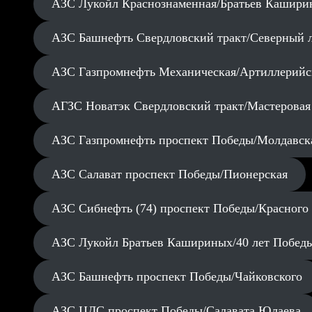
АЗС Лукойл Краснознаменная/Братьев Кашири
АЗС Башнефть Свердловский тракт/Северный 
АЗС Газпромнефть Механическая/Артиллерийс
АГЗС Новатэк Свердловский тракт/Мастеровая
АЗС Газпромнефть проспект Победы/Молдавск
АЗС Салават проспект Победы/Пионерская
АЗС Сибнефть (74) проспект Победы/Красного
АЗС Лукойл Братьев Кашириных/40 лет Побед
АЗС Башнефть проспект Победы/Чайковского
АЗС ЦДС проспект Победы/Салавата Юлаева