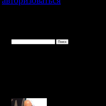
авторизоваться
.
Войти с помощью:
Найти:
Одно из преимущ
заключается в том, 
больше и больше плев
(с) Тибор Фишер, "Иди