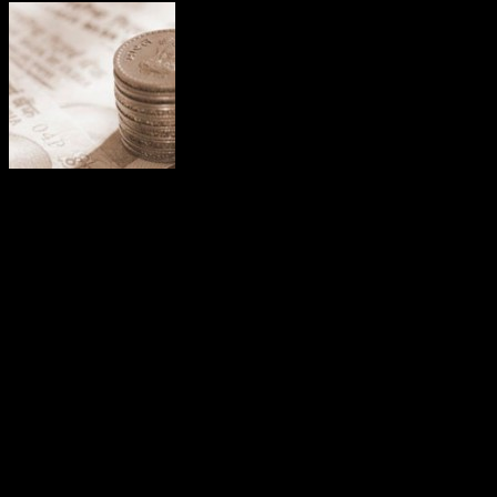
Сегодня получил дово
неизвестного мне телеф
организации. Номер тел
— +79915005756.Текст 
Расходы 20000 р./