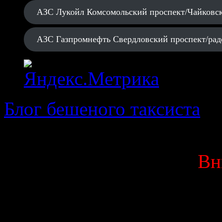
АЗС Лукойл Комсомольский проспект/Чайковс
АЗС Газпромнефть Свердловский проспект/рад
Блог бешеного таксиста
· 
Вн
Данный блог является мо
выкладываю исключитель