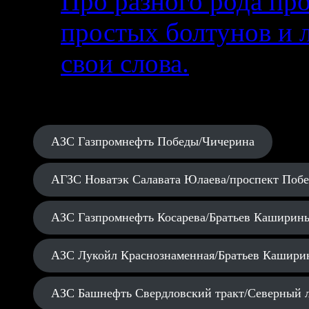
Про разного рода п
простых болтунов и 
свои слова.
АЗС Газпромнефть Победы/Чичерина
АГЗС Новатэк Салавата Юлаева/проспект Поб
АЗС Газпромнефть Косарева/Братьев Каширин
АЗС Лукойл Краснознаменная/Братьев Кашири
АЗС Башнефть Свердловский тракт/Северный 