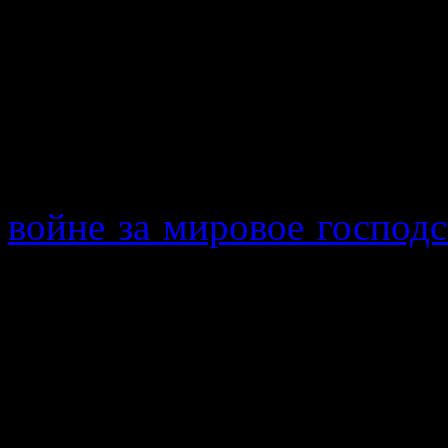
заговорил об этой бол
клиентах из Африки. Мой
Я не буду рассказывать, ч
культивируется Америкой.
войне за мировое господс
и распространение опас
Сегодня я задумался о др
вопросом.
Читая о методах, как пер