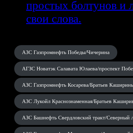
простых болтунов и 
свои слова.
АЗС Газпромнефть Победы/Чичерина
АГЗС Новатэк Салавата Юлаева/проспект Поб
АЗС Газпромнефть Косарева/Братьев Каширин
АЗС Лукойл Краснознаменная/Братьев Кашири
АЗС Башнефть Свердловский тракт/Северный 