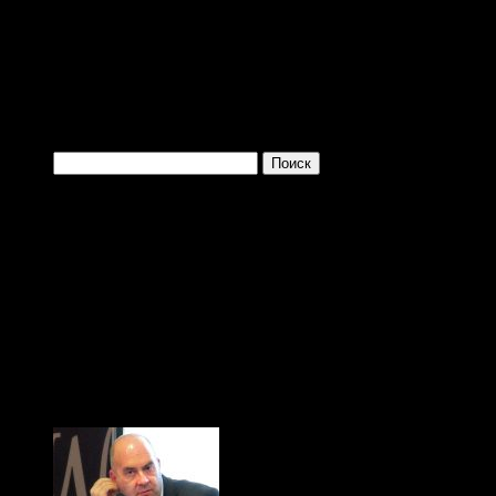
Войти с помощью:
Найти:
Одно из преимущ
заключается в том, 
больше и больше плев
(с) Тибор Фишер, "Иди