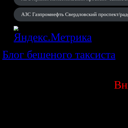
АЗС Газпромнефть Свердловский проспект/рад
Блог бешеного таксиста
· 
Вн
Данный блог является мо
выкладываю исключитель
Вас оскорбляют или 