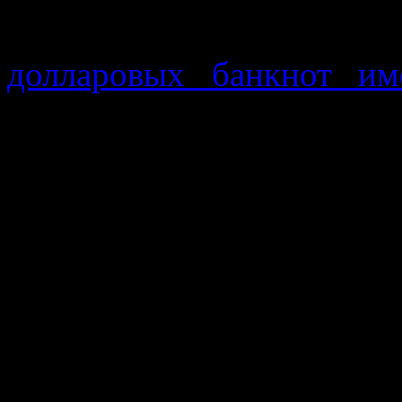
исследования, которые п
долларовых банкнот им
Значит есть вполне бо
доллары могут являтьс
заболевания? Ведь н
пятидолларовой купю
расплатиться за многие ви
Так давайте задумаемся, 
ответ напрашивается са