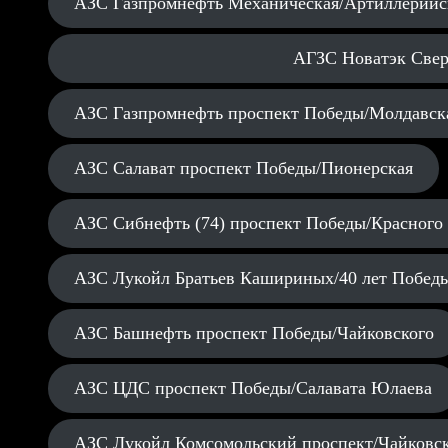
АЗС Газпромнефть Механическая/Артиллерийс
АГЗС Новатэк Свер
АЗС Газпромнефть проспект Победы/Молдавск
АЗС Салават проспект Победы/Пионерская
АЗС Сибнефть (74) проспект Победы/Красного
АЗС Лукойл Братьев Кашириных/40 лет Побед
АЗС Башнефть проспект Победы/Чайковского
АЗС ЦДС проспект Победы/Салавата Юлаева
АЗС Лукойл Комсомольский проспект/Чайковс