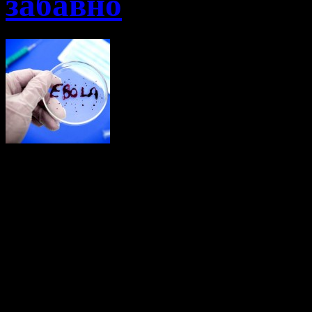
забавно
Эбола! Названи
вздрогнуть любого, кт
Название болезни, которое
эпидемиолога и т.д. Это т
устах почти всех журнали
Многие спросят, почему