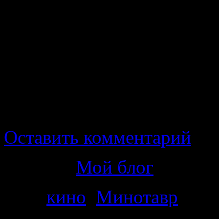
Тео.
Отступления от известн
портит сам фильм, однако
что новой историей пере
всем. Можно было придума
Оставить комментарий
Рубрика
Мой блог
Теги
кино
,
Минотавр