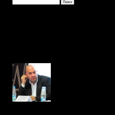
Найти:
Одно из преимущ
заключается в том, 
больше и больше плев
(с) Тибор Фишер, "Иди
Кабинет