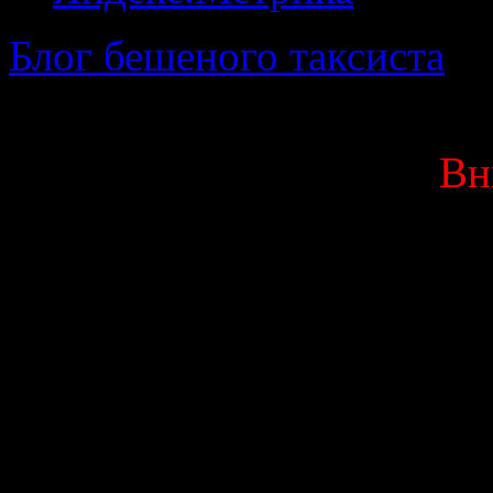
Блог бешеного таксиста
· 
Вн
Данный блог является мо
выкладываю исключитель
Вас оскорбляют или 
высказывания, мат ил
немедленно покинуть д
мылом. Если же Вас о