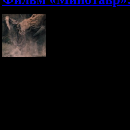
Посмотрел тут на досуге
выпуска. Режиссер филь
English и в ролях сни
Мишелль Ван Дер Уотер 
Тодд Tony Todd, Лекс Шр