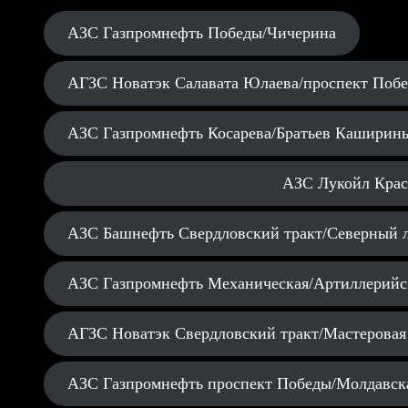
АЗС Газпромнефть Победы/Чичерина
АГЗС Новатэк Салавата Юлаева/проспект Поб
АЗС Газпромнефть Косарева/Братьев Каширин
АЗС Лукойл Крас
АЗС Башнефть Свердловский тракт/Северный 
АЗС Газпромнефть Механическая/Артиллерийс
АГЗС Новатэк Свердловский тракт/Мастеровая
АЗС Газпромнефть проспект Победы/Молдавск