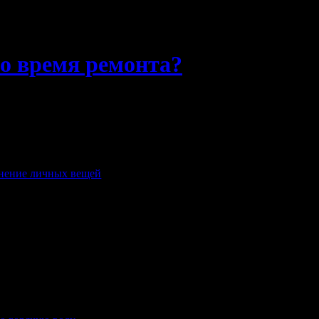
о время ремонта?
т, чтобы войти в новый год в обновленном ремонте. Уже готов ди
проблематично. Кстати нашел не занятую нишу для бизнеса в Че
ной квартире, мне совершенно некуда деть то барахло, что в это
вартире, если в одной комнате, балконе и санузле делается ремо
нение личных вещей
. Вот это офигенно удобно. Увез на время вс
айдоканные строительной пылью и грязными рабочими. А в Челяби
у недель личные вещи? Маякните в личку.