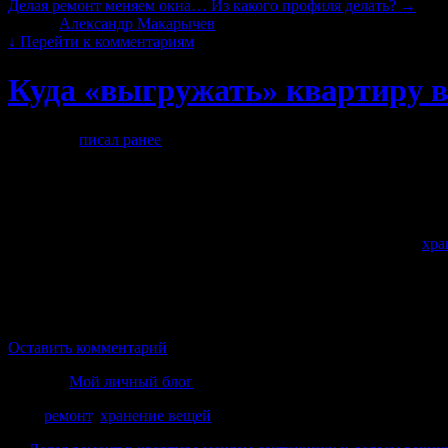
Делая ремонт меняем окна… Из какого профиля делать?
→
Автор:
Александр Макарычев
|
26.09.2019 · 21:47
↓
Перейти к комментариям
Куда «выгружать» квартиру в
Как я уже
писал ранее
, я в своей квартире начал делать ремон
столкнулся с проблемой, которую в Челябинске решить крайне 
Итак проблема в том, что, начиная делать ремонт в однокомнат
скажите мне куда деть двухспальную кровать в однокомнатной к
Вот в Москве есть для этого решения, а именно фирмы для
хра
полторы тыщи за эту услугу и благодать, вещи чистые, не ух
стоить, как новая квартира.
Друзья, у кого есть сад с домиком, куда можно вывезти на пар
Оставить комментарий
Рубрика
Мой личный блог
Теги
ремонт
,
хранение вещей