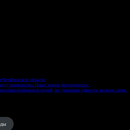
в Челябинской области
есту жительства. Цикл: жизнь без прописки.
ростых болтунов и людей, не умеющих отвечать за свои слова.
еды