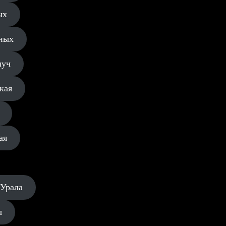
ых
ных
луч
кая
ая
 Урала
ы