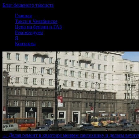
Блог бешеного таксиста
Skip
Главная
to
Такси в Челябинске
content
Цена на бензин и ГАЗ
Рекомендуем
Я
Контакты
←
Делая ремонт в квартире меняем сантехнику и делаем вечну