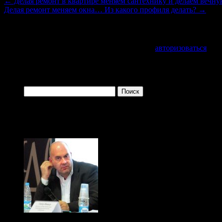
←
Делая ремонт в квартире меняем сантехнику и делаем вечну
Делая ремонт меняем окна… Из какого профиля делать?
→
Добавить комментарий
Для отправки комментария вам необходимо
авторизоваться
.
Войти с помощью:
Найти:
Одно из преимуществ зрелого возраста заключается в 