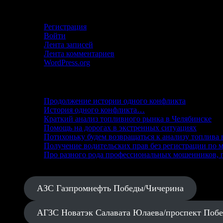
Кабинет
Регистрация
Войти
Лента записей
Лента комментариев
WordPress.org
Свежие записи
Продолжение истории одного конфликта
История одного конфликта…
Краткий анализ топливного рынка в Челябинске
Помощь на дорогах в экстренных ситуациях
Потихоньку будем возвращаться к анализу топлива 
Получение водительских прав без регистрации по м
Про разного рода профессиональных мошенников, п
АЗС Газпромнефть Победы/Чичерина
АГЗС Новатэк Салавата Юлаева/проспект Поб