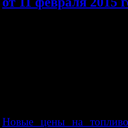
от 11 февраля 2015 г
Сегодня 11 февраля 2014 г
провести
мониторинг 
Челябинске
.
В общем счете мной
заправочных станций в Ч
автомобили всеми видами
газа пропан.
Новые цены на топливо