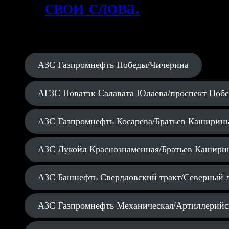
свои слова.
АЗС Газпромнефть Победы/Чичерина
АГЗС Новатэк Салавата Юлаева/проспект Поб
АЗС Газпромнефть Косарева/Братьев Каширин
АЗС Лукойл Краснознаменная/Братьев Кашири
АЗС Башнефть Свердловский тракт/Северный 
АЗС Газпромнефть Механическая/Артиллерийс