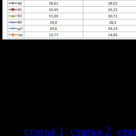
график изменения средней цены на топливо в Челябинске
По всем категориям, 
уменьшение цены. Ср
уменьшилась так воо
стоимость газа в Челяби
этом я уже писал ранее в
газ (
статья 1
,
статья 2
,
ста