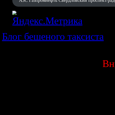
АЗС Газпромнефть Свердловский проспект/рад
Блог бешеного таксиста
· 
Вн
Данный блог является мо
выкладываю исключитель
Вас оскорбляют или 
высказывания, мат ил