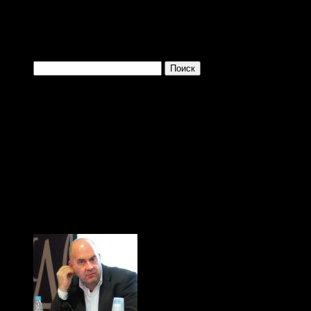
Найти:
Одно из преимущ
заключается в том, 
больше и больше плев
(с) Тибор Фишер, "Иди