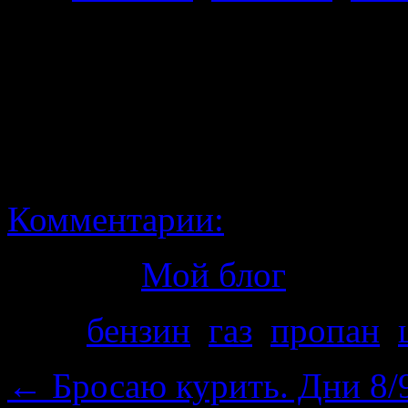
Падение цены на 80 б
причине, что в монитор
ЦДС на перекрестке Са
достаточно низкая цена на
Комментарии:
Рубрика
Мой блог
Теги
бензин
,
газ
,
пропан
,
←
Бросаю курить. Дни 8/9