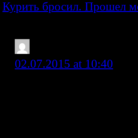
Курить бросил. Прошел м
Отзывы и комментарии
Игорь
02.07.2015 at 10:40
Обновитесь ! С 02.07.20
поднялась на один рубл
То есть в связи с пони
цену или как с сахаром 
же деньги ! (за что бор