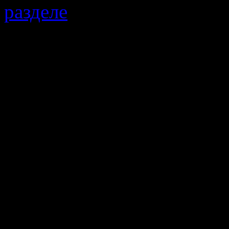
разделе
, где указаны цены
Так же выведена средняя 
правом верхнем углу.
Отдельно замечу, что
дополнительных АГЗС, к
участвовать в мониторинг
Ну а теперь некоторые
анализа.
Вопреки моим ожиданиям,