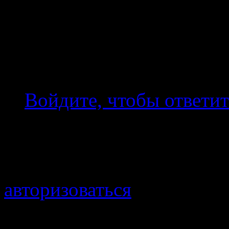
на то и напоролись) хозя
говорят одно (и вроде
правильно) но делают п
Войдите, чтобы ответит
Добавить комментарий
Для отправки комментари
авторизоваться
.
Войти с помощью: