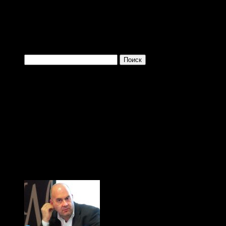
Войти с помощью:
Найти:
Одно из преимущ
заключается в том, 
больше и больше плев
(с) Тибор Фишер, "Иди