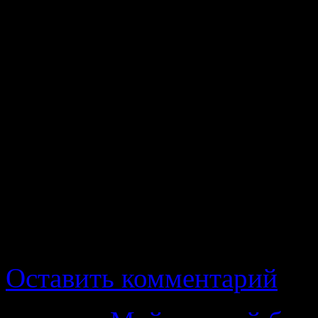
Цены у оборудования для р
велики. Можно уложиться
в полтинник на муфельн
особенно если учесть, ч
ты приобретаешь неболь
обдумать этот вопрос.
работы с глиной, муфель
пока есть. Может стоит с
Оставить комментарий