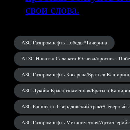
свои слова.
АЗС Газпромнефть Победы/Чичерина
АГЗС Новатэк Салавата Юлаева/проспект Поб
АЗС Газпромнефть Косарева/Братьев Каширин
АЗС Лукойл Краснознаменная/Братьев Кашири
АЗС Башнефть Свердловский тракт/Северный 
АЗС Газпромнефть Механическая/Артиллерийс