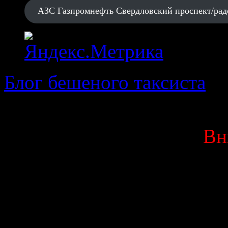
АЗС Газпромнефть Свердловский проспект/рад
Блог бешеного таксиста
· 
Вн
Данный блог является мо
выкладываю исключитель
Вас оскорбляют или 