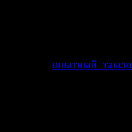
следующим поворотам.
Рации помогают водител
авариях на дороге, котор
проезда и для любых дру
Так и я,
опытный такси
включенной рацией.
Но, как случается с люб
имеют свойство ломаться
большой проблемой, т.к