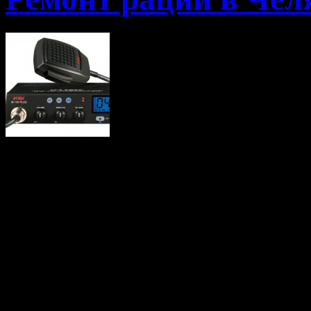
Многие автомо
прелесть раций на дорог
обыденному мнению ра
таксисты и дально
автомобилисты, которы
России, хотят быть в к