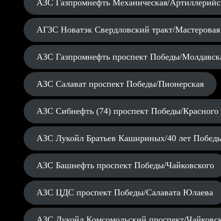
АЗС Газпромнефть Механическая/Артиллерийс
АГЗС Новатэк Свердловский тракт/Мастеровая
АЗС Газпромнефть проспект Победы/Молдавск
АЗС Салават проспект Победы/Пионерская
АЗС Сибнефть (74) проспект Победы/Красного
АЗС Лукойл Братьев Кашириных/40 лет Побед
АЗС Башнефть проспект Победы/Чайковского
АЗС ЦДС проспект Победы/Салавата Юлаева
АЗС Лукойл Комсомольский проспект/Чайковс