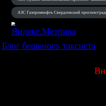
АЗС Газпромнефть Свердловский проспект/рад
Блог бешеного таксиста
· 
Вн
Данный блог является мо
выкладываю исключитель