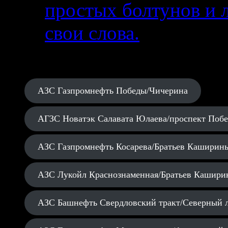
простых болтунов и 
свои слова.
АЗС Газпромнефть Победы/Чичерина
АГЗС Новатэк Салавата Юлаева/проспект Поб
АЗС Газпромнефть Косарева/Братьев Каширин
АЗС Лукойл Краснознаменная/Братьев Кашири
АЗС Башнефть Свердловский тракт/Северный 