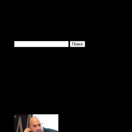
Войти с помощью:
Найти:
Одно из преимущ
заключается в том, 
больше и больше плев
(с) Тибор Фишер, "Иди