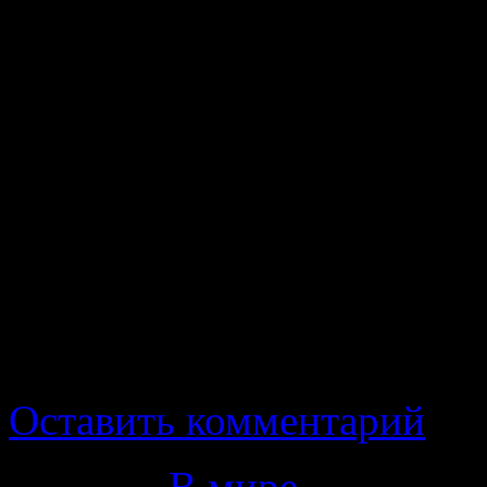
Певец Эдуард Хиль будет
на Смоленском кладбищ
агентству РИА Новости 
Хиль.
По его словам, гражданск
день в Театре Эстрады.
Будем помнить Эдуарда и 
Оставить комментарий
Рубрика
В мире