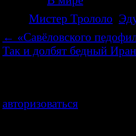
Теги
Мистер Трололо
,
Эд
←
«Савёловского педофил
Так и долбят бедный Ира
Добавить комментарий
Для отправки комментари
авторизоваться
.
Войти с помощью: