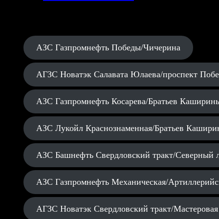
АЗС Газпромнефть Победы/Чичерина
АГЗС Новатэк Салавата Юлаева/проспект Поб
АЗС Газпромнефть Косарева/Братьев Каширин
АЗС Лукойл Краснознаменная/Братьев Кашири
АЗС Башнефть Свердловский тракт/Северный 
АЗС Газпромнефть Механическая/Артиллерийс
АГЗС Новатэк Свердловский тракт/Мастеровая