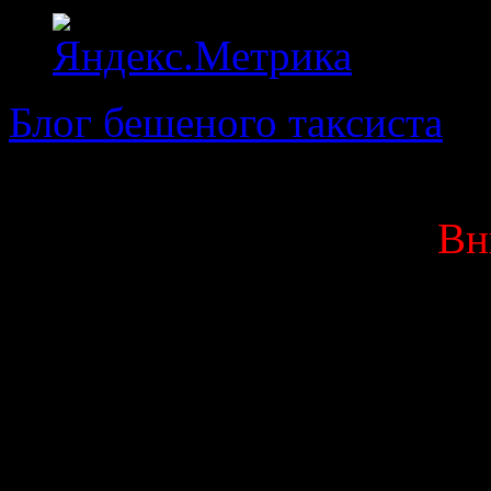
Блог бешеного таксиста
· 
Вн
Данный блог является мо
выкладываю исключитель
Вас оскорбляют или 
высказывания, мат ил