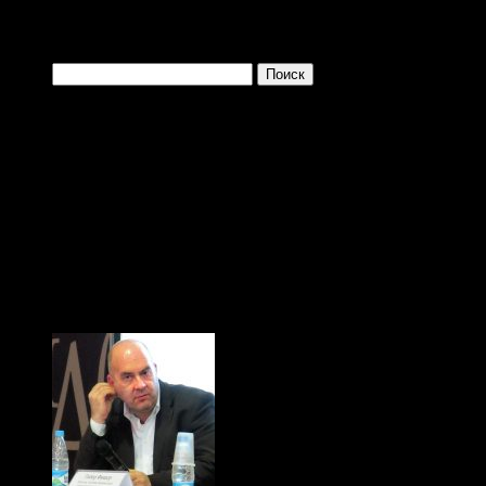
Найти:
Одно из преимущ
заключается в том, 
больше и больше плев
(с) Тибор Фишер, "Иди