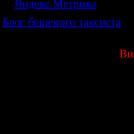
Блог бешеного таксиста
· 
Вн
Данный блог является мо
выкладываю исключитель
Вас оскорбляют или 
высказывания, мат ил
немедленно покинуть д