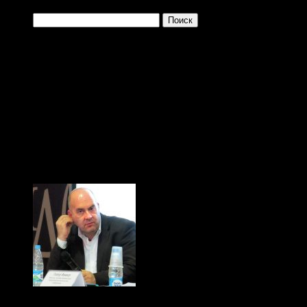
Найти:
Одно из преимущ
заключается в том, 
больше и больше плев
(с) Тибор Фишер, "Иди