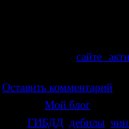
видеозаписи явно видн
светофора, который п
исключительно — красны
Видеозапись и сам док
обозрение на
сайте акт
мега мега круто!
Оставить комментарий
Рубрика
Мой блог
Теги
ГИБДД
,
дебилы
,
чин