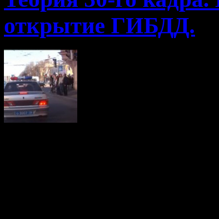
открытие ГИБДД.
Мля, в нашей МВД работ
которые заслуживают, ве
пока … пока этих дол
внутренних дел за безгра