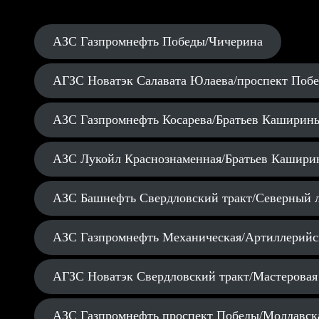
АЗС Газпромнефть Победы/Чичерина
АГЗС Новатэк Салавата Юлаева/проспект Поб
АЗС Газпромнефть Косарева/Братьев Каширин
АЗС Лукойл Краснознаменная/Братьев Кашири
АЗС Башнефть Свердловский тракт/Северный 
АЗС Газпромнефть Механическая/Артиллерийс
АГЗС Новатэк Свердловский тракт/Мастеровая
АЗС Газпромнефть проспект Победы/Молдавск