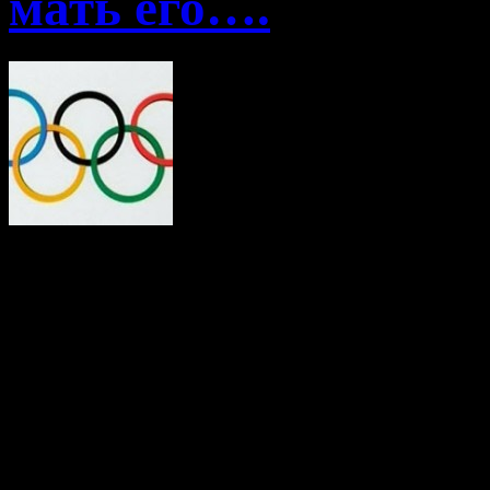
мать его….
Боже шь ты мой…оли
Челябинской области и,
город встал в позу р
задоблало эта популистск
Как по взмаху волшебной