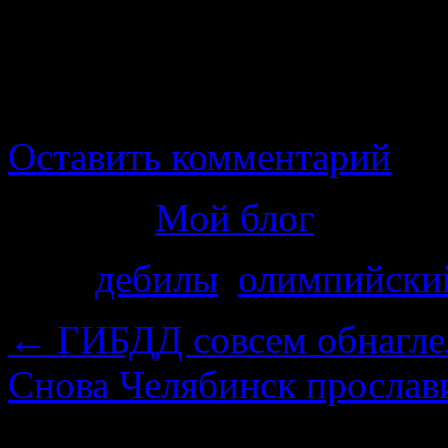
челябинске это шоу буде
которые граждане перекр
что олимпиада их коснул
Оставить комментарий
Рубрика
Мой блог
Теги
дебилы
,
олимпийски
←
ГИБДД совсем обнагле
Снова Челябинск просла