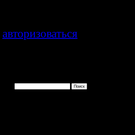
Добавить комментарий
Для отправки комментари
авторизоваться
.
Войти с помощью:
Найти:
Одно из преимущ
заключается в том, 
больше и больше плев