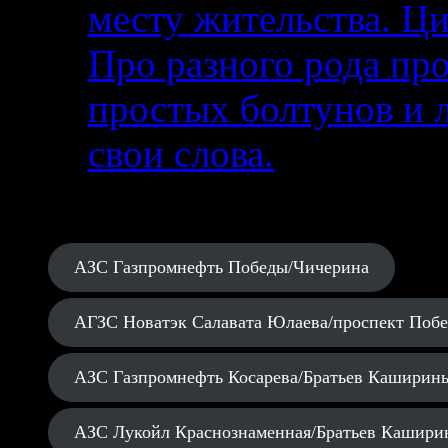
месту жительства. Ци
Про разного рода п
простых болтунов и 
свои слова.
АЗС Газпромнефть Победы/Чичерина
АГЗС Новатэк Салавата Юлаева/проспект Поб
АЗС Газпромнефть Косарева/Братьев Каширин
АЗС Лукойл Краснознаменная/Братьев Кашири