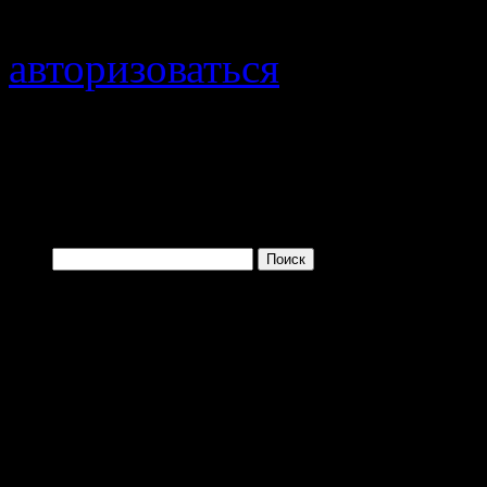
Для отправки комментари
авторизоваться
.
Войти с помощью:
Найти:
Одно из преимущ
заключается в том, 
больше и больше плев
(с) Тибор Фишер, "Иди