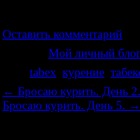
изредка тянутся к месту, 
сигарет там нет и, я вас у
Оставить комментарий
Рубрика
Мой личный бло
Теги
tabex
,
курение
,
табек
←
Бросаю курить. День 2
Бросаю курить. День 5.
Добавить комментарий