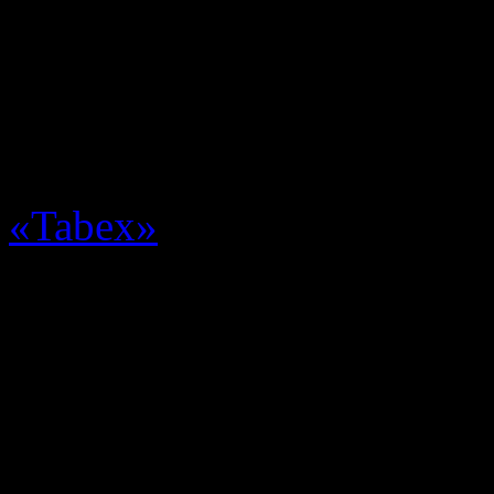
Напомню читателям, что 
небольшой эксперимент —
бросить. Для помощи се
привлек комплекс дл
«Tabex»
.
В этом посте решил объед
за 3ий и 4ый день очень 
Уж не знаю, благодаря Т
курить не охота, причем