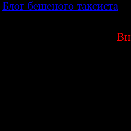
Блог бешеного таксиста
· 
Вн
Данный блог является мо
выкладываю исключитель
Вас оскорбляют или 
высказывания, мат ил
немедленно покинуть д
мылом. Если же Вас о