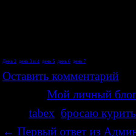
первого меня радует — се
без сигарет за несколько л
Я не хочу курить…мозг не
уже не надо.
День 2
,
день 3 и 4
,
день 5
,
день 6
,
день 7
Оставить комментарий
Рубрика
Мой личный бло
Теги
tabex
,
бросаю курить
←
Первый ответ из Админ