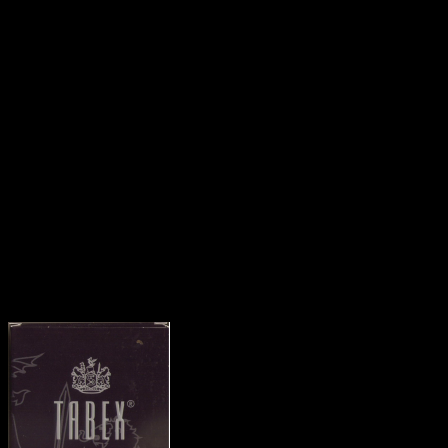
На мой взгляд, курение
запахам. Начинаешь не 
замечал. Воняют носки
стоит постоянный смог и
замечаются. Но это не 
другие…