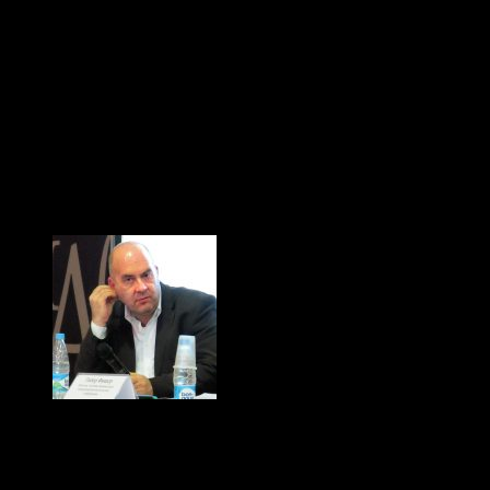
Одно из преимущ
заключается в том, 
больше и больше плев
(с) Тибор Фишер, "Иди
Кабинет