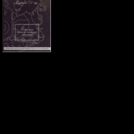
Tabex — комплекс для
помощи желающему
бросить курить
Настала пора. Пора б
получится у меня или н
пробовал и у меня не по
Лез на стенку, в похода