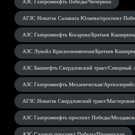
АЗС Газпромнефть Победы/Чичерина
АГЗС Новатэк Салавата Юлаева/проспект Поб
АЗС Газпромнефть Косарева/Братьев Каширин
АЗС Лукойл Краснознаменная/Братьев Кашири
АЗС Башнефть Свердловский тракт/Северный 
АЗС Газпромнефть Механическая/Артиллерийс
АГЗС Новатэк Свердловский тракт/Мастеровая
АЗС Газпромнефть проспект Победы/Молдавск
АЗС Салават проспект Победы/Пионерская