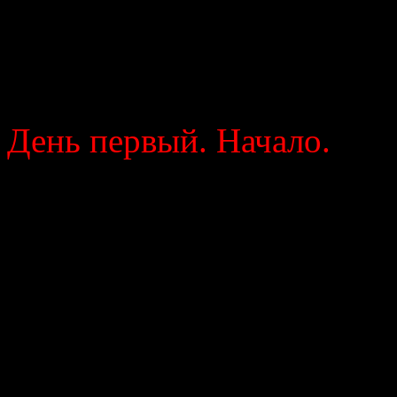
принимать Tabex. Посмот
своем же блоге буду
самочувствие.
День первый. Начало.
Проснулся около 12 часов
с сегодняшнего дня
удовольствием выкурил п
Утром проснулся и дост
курсу на первый день 