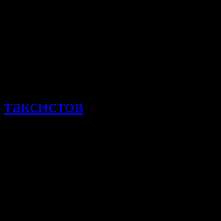
иголок — лишь бы покур
своей психике и
купил пр
«Tabex»
.
Об этом препарате я 
таксистов
бросили, интер
Табекс помогает
. Да и 
говоря, заставляет броси
я что зря потратил 935 ру
Сегодня 30 января и 