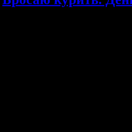
Я курильщик со стажем
Сегодня мне уже за 30 и н
Сам процесс курения 
держать сигарету в р
табачный дым. Меня не оче
нему предрасположен.
понимать, что легкие 
одышка и постоянное ощ
Но а главное, что я стал 