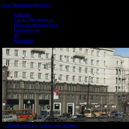
Блог бешеного таксиста
Skip
Главная
to
Такси в Челябинске
content
Цена на бензин и ГАЗ
Рекомендуем
Я
Контакты
←
Парфюмерия и другие мои фетиши