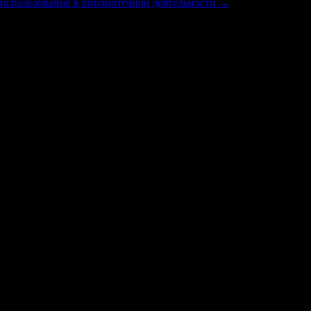
 использование в библиотечной деятельности
→
том, что тебе с каждым годом все больше и больше плевать н