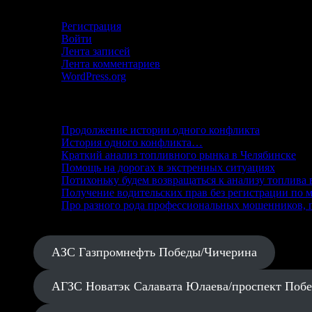
Регистрация
Войти
Лента записей
Лента комментариев
WordPress.org
Свежие записи
Продолжение истории одного конфликта
История одного конфликта…
Краткий анализ топливного рынка в Челябинске
Помощь на дорогах в экстренных ситуациях
Потихоньку будем возвращаться к анализу топлива 
Получение водительских прав без регистрации по м
Про разного рода профессиональных мошенников, п
АЗС Газпромнефть Победы/Чичерина
АГЗС Новатэк Салавата Юлаева/проспект Поб