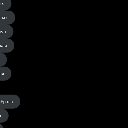
ых
ных
луч
кая
ая
 Урала
ы