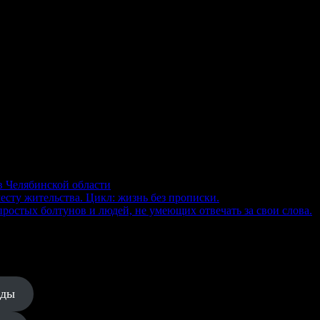
в Челябинской области
есту жительства. Цикл: жизнь без прописки.
ростых болтунов и людей, не умеющих отвечать за свои слова.
еды