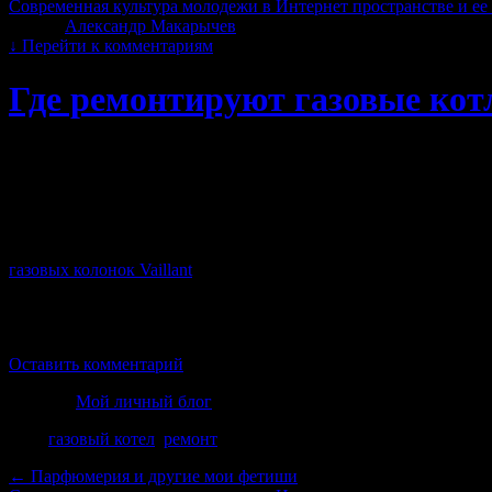
Современная культура молодежи в Интернет пространстве и ее
Автор:
Александр Макарычев
|
26.09.2019 · 23:06
↓
Перейти к комментариям
Где ремонтируют газовые кот
Сегодня был в гостях у тещи в Учалах. Решил помочь привест
газовый котел, который обогревает весь ее дом всю зиму — раб
Я не понаслышке знаю, к чему приводят шутки с газом и газо
позвонил в газовую службу Учалов, приехали два архаровца, 
сделать это через них и их газовую службу, что типа только
газовых колонок Vaillant
вообще не возможен … эти архаровцы на
Короче пока газовщиков отправили восвояси. Не нужен пока нам
газовые котлы быстро. Вдруг зимой и вправду встанет, что тогд
Оставить комментарий
Рубрика
Мой личный блог
Теги
газовый котел
,
ремонт
←
Парфюмерия и другие мои фетиши