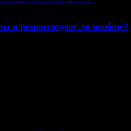
 использование в библиотечной деятельности
→
лы и ремонтируют ли вообще?
и огород в порядок перед зимой, скосить всю лишнюю траву и с
отает очень шумно.
выми котлами. Моя тетка жила в 8 подъезде того дома в Магнито
которые осмотрели котел, потыкали в него отверткой и вынесл
 этот путь даст гарантию, что теща зиму перезимует в этом до
чали что то говорить про то, что кот в мешке, может сломать и
 котел газовый, у нас и наш старый Valliant поработает. Но надо
а делать будем?