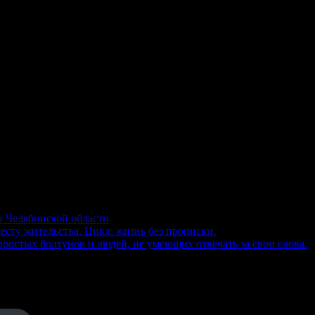
в Челябинской области
есту жительства. Цикл: жизнь без прописки.
ростых болтунов и людей, не умеющих отвечать за свои слова.