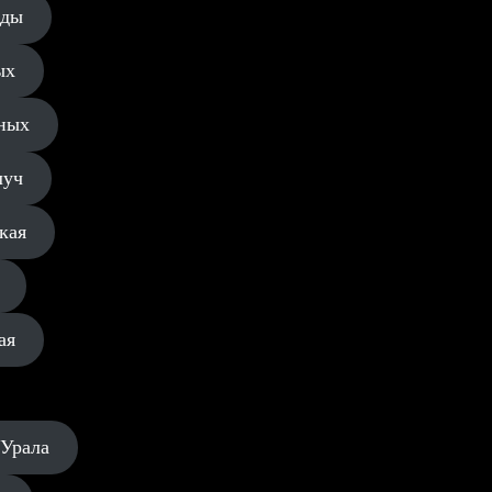
еды
ых
ных
луч
кая
ая
 Урала