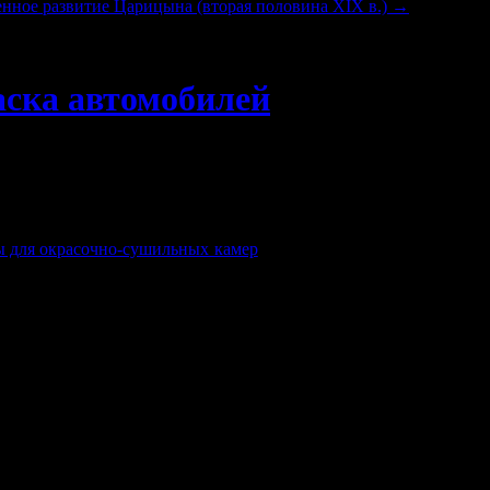
нное развитие Царицына (вторая половина XIX в.)
→
аска автомобилей
ей и их окраски. Глянец, обычный цвет и т.д. меня никогда не 
е дико нравится покрытие Раптор, которым покрывают, в основно
ской. Но в мечтах обзавестись внедорожником типа УАЗ или 
жно своими силами, достаточно иметь компрессор и более ли ме
ы для окрасочно-сушильных камер
, т.к. Раптор не так требоват
что дает возможность «ремонта» покрытия в условиях отсутстви
даже видавших виды любителей бездорожья.
под покрасочную камеру, купить компрессор и научиться краси