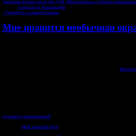
Экономическое наследие Д.И. Менделеева и торгово-промышле
Автор:
Александр Макарычев
|
08.07.2020 · 10:39
↓
Перейти к комментариям
Мне нравится необычная окр
Мне всегда нравился нестандартный подход к выбору автомобил
выборе машины и их окраски. Все это привело к тому, что мн
Пока у меня машина, которую нет смысла красить такой кра
поиски по интернету показали мне, что покрасить машину мо
Тут даже нет необходимости устанавливать какие либо
фильтр
прямо таки идеального покрытия.
Еще мне нравится то, что краска Раптор есть в баллончиках, 
то, как защищает Раптор поверхность от коррозии восхищает 
Осталось дело за малым, купить гараж, переоборудовать его 
любимый вездеходик полиуретановым покрытием Раптор.
Оставить комментарий
Рубрика
Мой личный блог