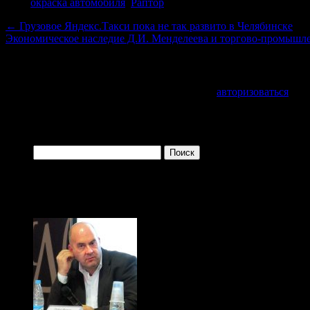
Теги
окраска автомобиля
,
Раптор
←
Грузовое Яндекс.Такси пока не так развито в Челябинске
Экономическое наследие Д.И. Менделеева и торгово-промышле
Добавить комментарий
Для отправки комментария вам необходимо
авторизоваться
.
Войти с помощью:
Найти:
Одно из преимуществ зрелого возраста заключается в 