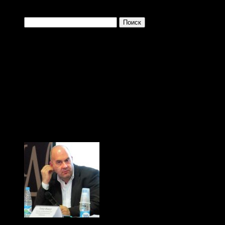
Найти:
Одно из преимущ
заключается в том, 
больше и больше плев
(с) Тибор Фишер, "Иди