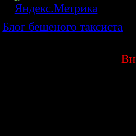
Блог бешеного таксиста
· 
Вн
Данный блог является мо
выкладываю исключитель
Вас оскорбляют или 
высказывания, мат ил
немедленно покинуть д