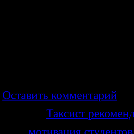
университет им. акад.
Россия.
Погосян С.Г. к.м.н
Петербургский гос
университет, им.акад.
Россия
Оставить комментарий
Рубрика
Таксист рекомен
Теги
мотивация студентов