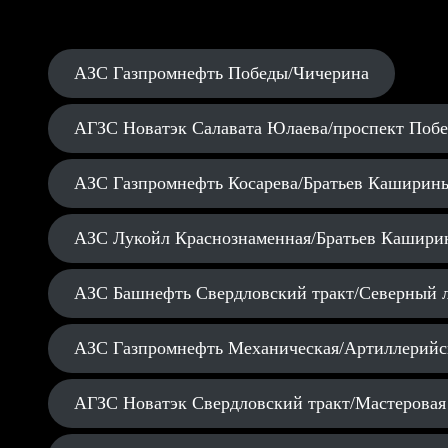
АЗС Газпромнефть Победы/Чичерина
АГЗС Новатэк Салавата Юлаева/проспект Поб
АЗС Газпромнефть Косарева/Братьев Каширин
АЗС Лукойл Краснознаменная/Братьев Кашири
АЗС Башнефть Свердловский тракт/Северный 
АЗС Газпромнефть Механическая/Артиллерийс
АГЗС Новатэк Свердловский тракт/Мастеровая