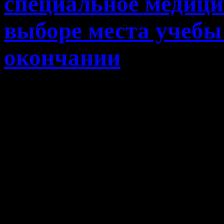
специальное медици
выборе места учебы 
окончании
Решение проблемы кад
медицинского персонала 
проблем здравоохранени
обеспечить кадрами ме
чтобы эти кадры были 
мотивированными. А это