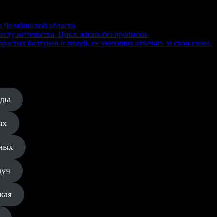
в Челябинской области
есту жительства. Цикл: жизнь без прописки.
ростых болтунов и людей, не умеющих отвечать за свои слова.
еды
ых
ных
луч
кая