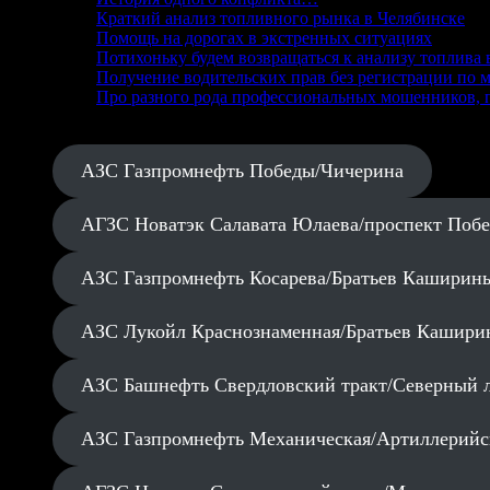
Краткий анализ топливного рынка в Челябинске
Помощь на дорогах в экстренных ситуациях
Потихоньку будем возвращаться к анализу топлива 
Получение водительских прав без регистрации по м
Про разного рода профессиональных мошенников, п
АЗС Газпромнефть Победы/Чичерина
АГЗС Новатэк Салавата Юлаева/проспект Поб
АЗС Газпромнефть Косарева/Братьев Каширин
АЗС Лукойл Краснознаменная/Братьев Кашири
АЗС Башнефть Свердловский тракт/Северный 
АЗС Газпромнефть Механическая/Артиллерийс