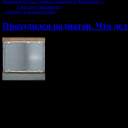
Начинаем обзоры газовых заправок в Челябинске
→
Автор:
Александр Макарычев
|
15.03.2016 · 09:27
↓
Перейти к комментариям
Прохудился радиатор. Что дел
Лето все ближе и все больше я начинаю в
для своей машины, которые по неизвестным мне причинам бе
Причем откровенных дырок я не нашел и у меня сложилось впеча
Еще по старой памяти я помнил о хорошем меднике в Челяби
немного разочаровался. Несколько недель после пайки я езди
место течи. Хотя … Космофен устранял течь на несколько дней,
Этой зимой я поймал радиатором кусок железа и мне пришлос
помогло замечательно. В местах, где я герметизировал отрезан