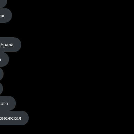
ая
 Урала
ы
кого
онежская