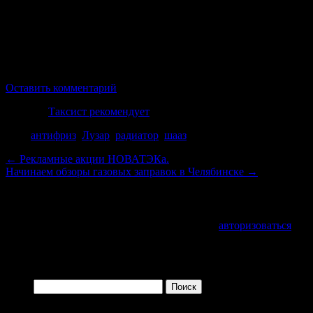
Я всегда стремился использовать медный радиатор. Однако с
радиаторы стали плохо паяться по причине некачественног
Интернет твердит, что качественные — Шадринские ради
парадоксальное, что его в Челябинске купить довольно таки 
свои ощущения.
Оставить комментарий
Рубрика
Таксист рекомендует
Теги
антифриз
,
Лузар
,
радиатор
,
шааз
←
Рекламные акции НОВАТЭКа.
Начинаем обзоры газовых заправок в Челябинске
→
Добавить комментарий
Для отправки комментария вам необходимо
авторизоваться
.
Войти с помощью:
Найти:
Одно из преимуществ зрелого возраста заключается в 