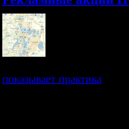
Довольно незас
заправочные комплек
показывает практика
, ино
акции, что НОВАТЭК рез
цен в городе. Но так б
сегодня, решив провес