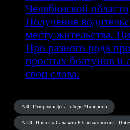
Челябинской области
Получение водительс
месту жительства. Ци
Про разного рода п
простых болтунов и 
свои слова.
АЗС Газпромнефть Победы/Чичерина
АГЗС Новатэк Салавата Юлаева/проспект Поб