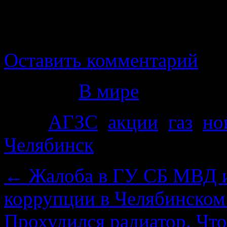
Пока НОВАТЭК отстой, 
промо акциями.
Оставить комментарий
Рубрика
В мире
Теги
АГЗС
,
акции
,
газ
,
но
Челябинск
←
Жалоба в ГУ СБ МВД и
коррупции в Челябинско
Прохудился радиатор. Что