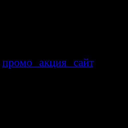
немного разочаровался.
Итак, поехали.
Найти список всех ак
труда. Для этого нет не
промо акция сайт
. Нужн
НОВАТЭКа и ознакомить
для нашего региона при
(http://novatek-azk.ru/a
Челябинской области де
акций не влияет на сто