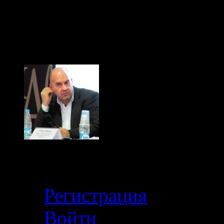
больше и больше плев
(с) Тибор Фишер, "Иди
Кабинет
Регистрация
Войти