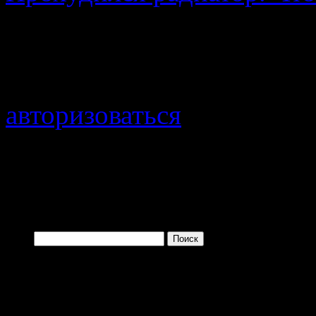
Добавить комментарий
Для отправки комментари
авторизоваться
.
Войти с помощью:
Найти:
Одно из преимущ
заключается в том, 